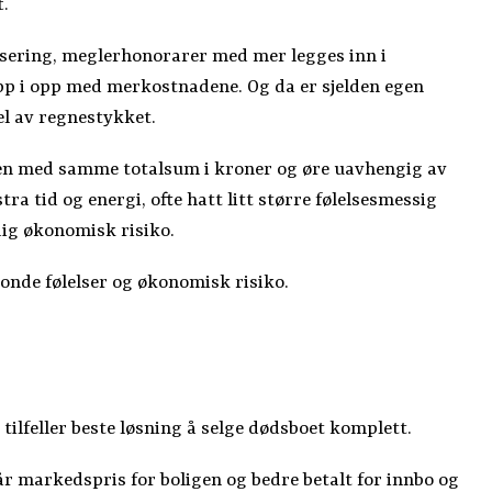
.
onsering, meglerhonorarer med mer legges inn i
pp i opp med merkostnadene. Og da er sjelden egen
el av regnestykket.
igjen med samme totalsum i kroner og øre uavhengig av
 tid og energi, ofte hatt litt større følelsesmessig
ig økonomisk risiko.
vonde følelser og økonomisk risiko.
e tilfeller beste løsning å selge dødsboet komplett.
 får markedspris for boligen og bedre betalt for innbo og