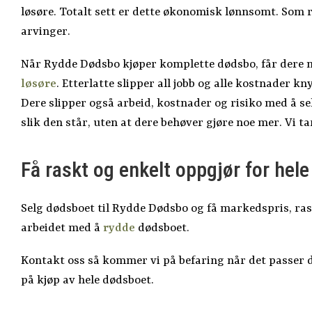
løsøre. Totalt sett er dette økonomisk lønnsomt. Som r
arvinger.
Når Rydde Dødsbo kjøper komplette dødsbo, får dere m
løsøre
. Etterlatte slipper all jobb og alle kostnader kn
Dere slipper også arbeid, kostnader og risiko med å sel
slik den står, uten at dere behøver gjøre noe mer. Vi tar
Få raskt og enkelt oppgjør for hel
Selg dødsboet til Rydde Dødsbo og få markedspris, rask
arbeidet med å
rydde
dødsboet.
Kontakt oss så kommer vi på befaring når det passer d
på kjøp av hele dødsboet.