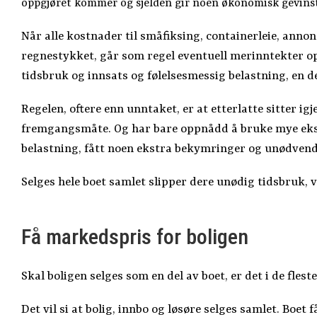
oppgjøret kommer og sjelden gir noen økonomisk gevinst
Når alle kostnader til småfiksing, containerleie, ann
regnestykket, går som regel eventuell merinntekter o
tidsbruk og innsats og følelsesmessig belastning, en d
Regelen, oftere enn unntaket, er at etterlatte sitter 
fremgangsmåte. Og har bare oppnådd å bruke mye ekstra
belastning, fått noen ekstra bekymringer og unødvend
Selges hele boet samlet slipper dere unødig tidsbruk, 
Få markedspris for boligen
Skal boligen selges som en del av boet, er det i de flest
Det vil si at bolig, innbo og løsøre selges samlet. Boet